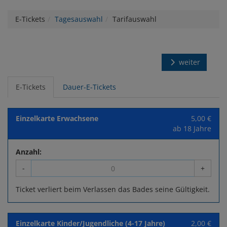
E-Tickets
Tagesauswahl
Tarifauswahl
weiter
E-Tickets
Dauer-E-Tickets
Einzelkarte Erwachsene
5,00 €
ab 18 Jahre
Anzahl:
-
+
Ticket verliert beim Verlassen das Bades seine Gültigkeit.
Einzelkarte Kinder/Jugendliche (4-17 Jahre)
2,00 €